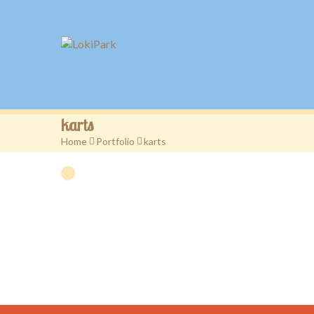
karts
Home
>
Portfolio
>
karts