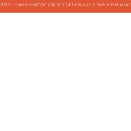
2016 - >Telemóvel: 964 208 641(Chamada para rede móvel nacion