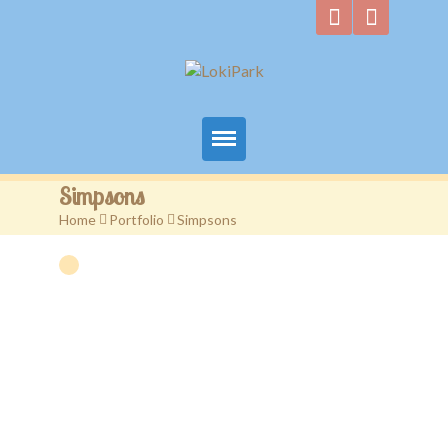
Início
Simpsons
Home
>
Portfolio
>
Simpsons
Quem Somos
Convites
Galeria
Contacto