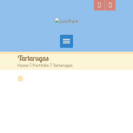
Início
Tartarugas
Home
>
Portfolio
>
Tartarugas
Quem Somos
Convites
Galeria
Contacto