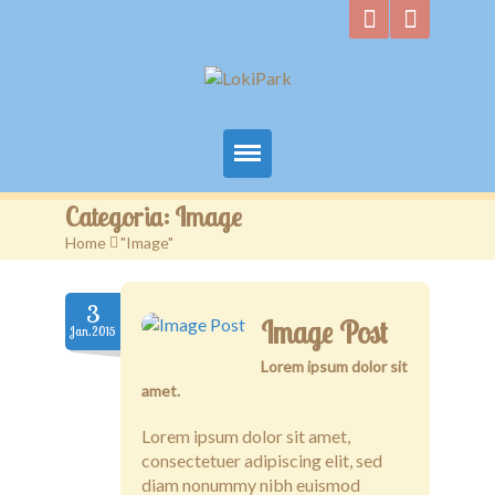
Início
Categoria:
Image
Home
>
"Image"
Quem Somos
Convites
3
Image Post
Jan.2015
Galeria
Lorem ipsum dolor sit
amet.
Contacto
Lorem ipsum dolor sit amet,
consectetuer adipiscing elit, sed
diam nonummy nibh euismod