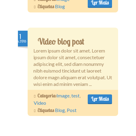
Ler Mais
Etiquetas
Blog
1
Video blog post
Jan.2015
Lorem ipsum dolor sit amet. Lorem
ipsum dolor sit amet, consectetuer
adipiscing elit, sed diam nonummy
nibh euismod tincidunt ut laoreet
dolore magn aliquam erat volutpat. Ut
wisi enim ad minim veniam ...
Categoria:
Image
,
test
,
Ler Mais
Video
Etiquetas
Blog
,
Post